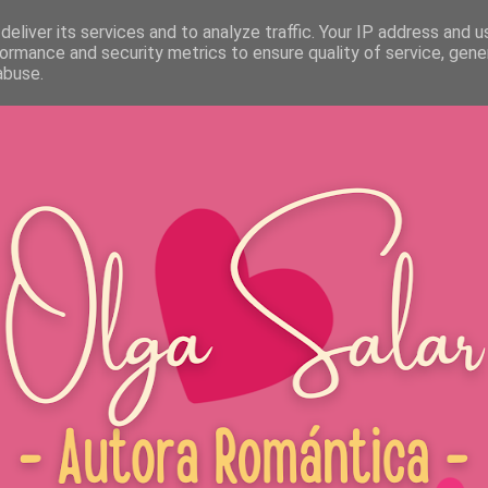
MPRA MIS NOVELAS
SERVICIOS LITERARIOS
RECURSOS LITERARIO
eliver its services and to analyze traffic. Your IP address and 
ormance and security metrics to ensure quality of service, gen
abuse.