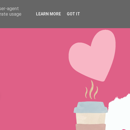
S
BLOG
CONTACTO
user-agent
erate usage
LEARN MORE
GOT IT