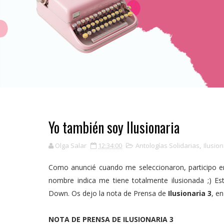
Yo también soy Ilusionaria
Olga Salar
12:34:00
Antologías Solidarias
,
Ilusion
Como anuncié cuando me seleccionaron, participo en
nombre indica me tiene totalmente ilusionada ;) Es
Down. Os dejo la nota de Prensa de
Ilusionaria 3
, en
NOTA DE PRENSA DE ILUSIONARIA 3