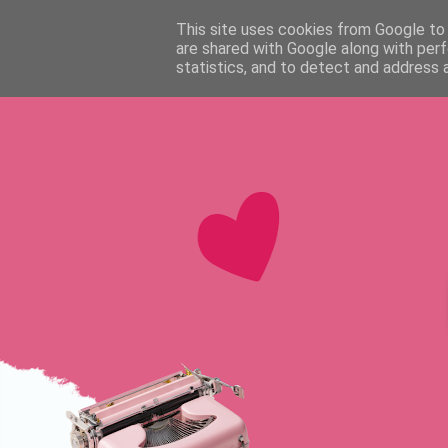
HOME
SOBRE MÍ
NOVELAS
AUDIOLIBROS
CO
This site uses cookies from Google to d
are shared with Google along with perf
statistics, and to detect and address 