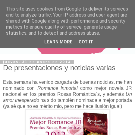
This site uses cookies from Google to deliver its services
and to analyze traffic. Your IP address and user-agent are
shared with Google along with performance and security
metrics to ensure quality of service, generate usage
statistics, and to detect and address abuse.
LEARN MORE
GOT IT
jueves, 31 de enero de 2013
De presentaciones y noticias varias
Esta semana ha venido cargada de buenas noticias, me han
nominado con
Romance Inmortal
como mejor novela JR
nacional en los premios Rosas Romántica´s, y además
Un
amor inesperado
ha sido también nominada a mejor portada
(ya sé que no es mérito mío, pero me hace ilusión igual)