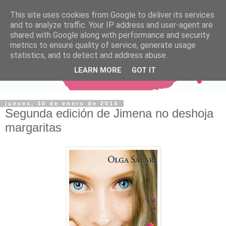
This site uses cookies from Google to deliver its services
and to analyze traffic. Your IP address and user-agent are
shared with Google along with performance and security
metrics to ensure quality of service, generate usage
statistics, and to detect and address abuse.
LEARN MORE
GOT IT
jueves, 30 de enero de 2014
Segunda edición de Jimena no deshoja
margaritas