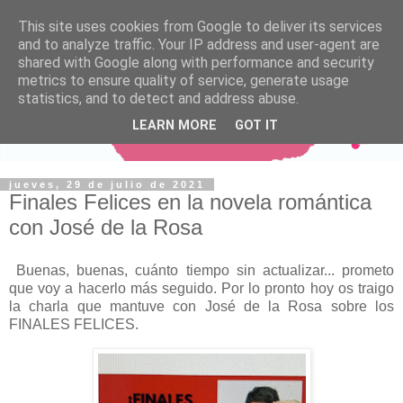
This site uses cookies from Google to deliver its services
and to analyze traffic. Your IP address and user-agent are
shared with Google along with performance and security
metrics to ensure quality of service, generate usage
statistics, and to detect and address abuse.
LEARN MORE
GOT IT
jueves, 29 de julio de 2021
Finales Felices en la novela romántica
con José de la Rosa
Buenas, buenas, cuánto tiempo sin actualizar... prometo
que voy a hacerlo más seguido. Por lo pronto hoy os traigo
la charla que mantuve con José de la Rosa sobre los
FINALES FELICES.